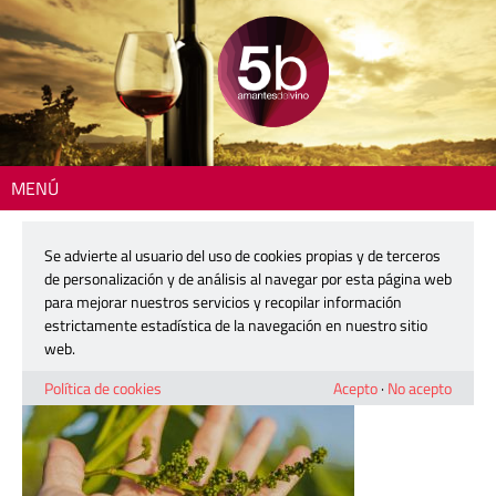
MENÚ
Inicio
> 220215-igp-curso-ecológico
Se advierte al usuario del uso de cookies propias y de terceros
220215-igp-curso-ecológico
de personalización y de análisis al navegar por esta página web
para mejorar nuestros servicios y recopilar información
estrictamente estadística de la navegación en nuestro sitio
15 febrero, 2022
web.
Política de cookies
Acepto
·
No acepto