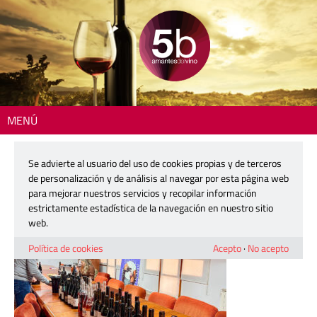
MENÚ
Inicio
> 260212-cata-penin-ur-01
Se advierte al usuario del uso de cookies propias y de terceros
260212-cata-penin-ur-01
de personalización y de análisis al navegar por esta página web
para mejorar nuestros servicios y recopilar información
estrictamente estadística de la navegación en nuestro sitio
12 febrero, 2026
web.
Política de cookies
Acepto
·
No acepto