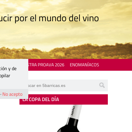
cir por el mundo del vino
 EVENTS
MOSTRA PROAVA 2026
ENOMANÍACOS
ción y de
opilar
·
No acepto
LA COPA DEL DÍA