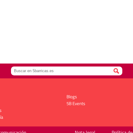
Blogs
5B Events
s
ía
 comunicación
Nota legal
Política de