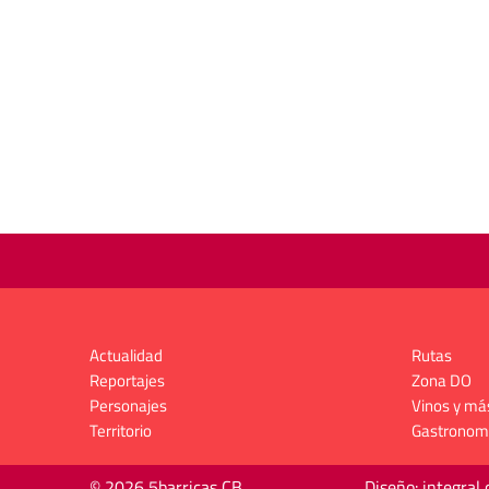
Actualidad
Rutas
Reportajes
Zona DO
Personajes
Vinos y má
Territorio
Gastronom
© 2026 5barricas CB
Diseño: integral