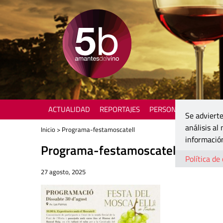
ACTUALIDAD
REPORTAJES
PERSONAJES
ENOTU
Se advierte
análisis al
Inicio
> Programa-festamoscatell
información
Programa-festamoscatell
Política de
27 agosto, 2025