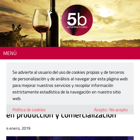
MENÚ
Inicio
> La Denominación de origen Protegida «Campo
de Borja» inaugura su bodega piloto tras un récord histórico en
Se advierte al usuario del uso de cookies propias y de terceros
producción y comercialización
de personalización y de análisis al navegar por esta página web
para mejorar nuestros servicios y recopilar información
La Denominación de origen Protegida
estrictamente estadística de la navegación en nuestro sitio
«Campo de Borja» inaugura su
web.
bodega piloto tras un récord histórico
Política de cookies
Acepto
·
No acepto
en producción y comercialización
4 enero, 2019