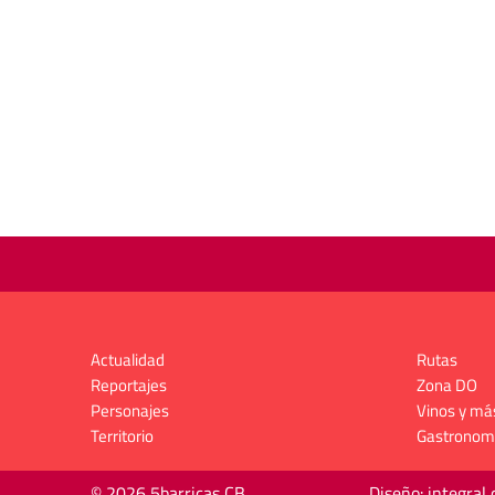
Actualidad
Rutas
Reportajes
Zona DO
Personajes
Vinos y má
Territorio
Gastronom
© 2026 5barricas CB
Diseño: integral