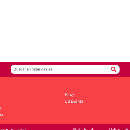
Blogs
5B Events
s
ía
 comunicación
Nota legal
Política de