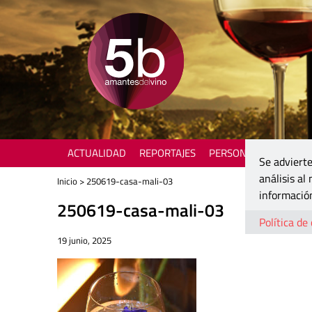
ACTUALIDAD
REPORTAJES
PERSONAJES
ENOTU
Se advierte
análisis al
Inicio
> 250619-casa-mali-03
información
250619-casa-mali-03
Política de
19 junio, 2025