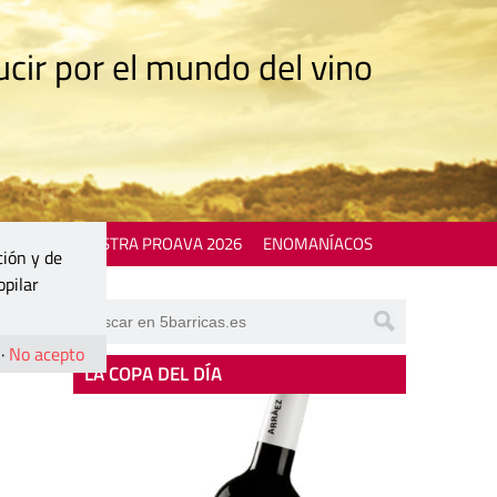
cir por el mundo del vino
 EVENTS
MOSTRA PROAVA 2026
ENOMANÍACOS
ción y de
opilar
·
No acepto
LA COPA DEL DÍA