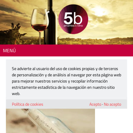
MENÚ
Inicio
> MEnsaje en una botella
Se advierte al usuario del uso de cookies propias y de terceros
MEnsaje en una botella
de personalización y de análisis al navegar por esta página web
para mejorar nuestros servicios y recopilar información
estrictamente estadística de la navegación en nuestro sitio
12 julio, 2016
web.
Política de cookies
Acepto
·
No acepto