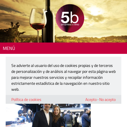
MENÚ
Inicio
> 237_Presentacion_5BARRICAS_26
Se advierte al usuario del uso de cookies propias y de terceros
237_Presentacion_5BARRICAS_26
de personalización y de análisis al navegar por esta página web
para mejorar nuestros servicios y recopilar información
estrictamente estadística de la navegación en nuestro sitio
4 diciembre, 2025
web.
Política de cookies
Acepto
·
No acepto