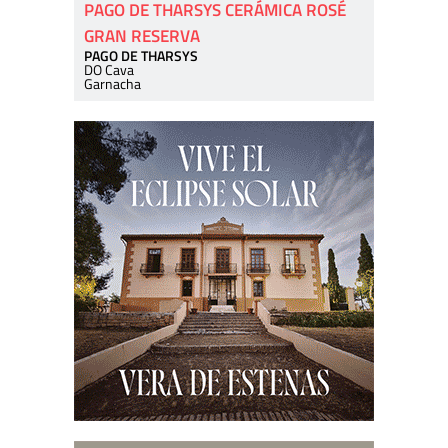
PAGO DE THARSYS CERÁMICA ROSÉ
GRAN RESERVA
PAGO DE THARSYS
DO Cava
Garnacha