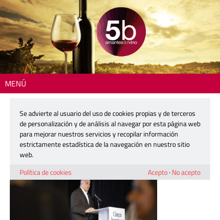
MENÚ
Inicio
> 125_Presentacion_5BARRICAS_26
Se advierte al usuario del uso de cookies propias y de terceros
125_Presentacion_5BARRICAS_26
de personalización y de análisis al navegar por esta página web
para mejorar nuestros servicios y recopilar información
estrictamente estadística de la navegación en nuestro sitio
4 diciembre, 2025
web.
Política de cookies
Acepto
·
No acepto