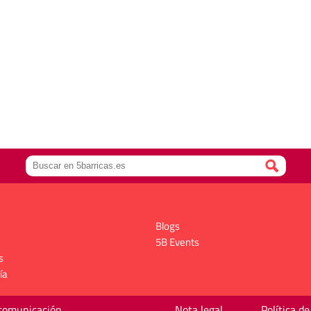
Blogs
5B Events
s
ía
 comunicación
Nota legal
Política de