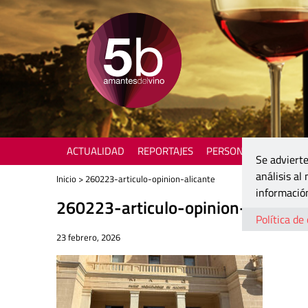
ACTUALIDAD
REPORTAJES
PERSONAJES
ENOTU
Se advierte
análisis al
Inicio
> 260223-articulo-opinion-alicante
información
260223-articulo-opinion-alicante
Política de
23 febrero, 2026