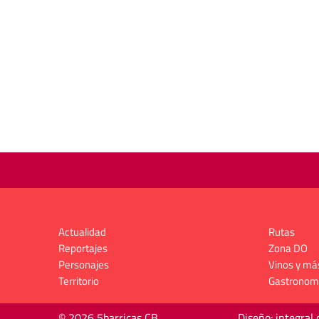
Actualidad
Rutas
Reportajes
Zona DO
Personajes
Vinos y má
Territorio
Gastronom
© 2026 5barricas CB
Diseño: integral