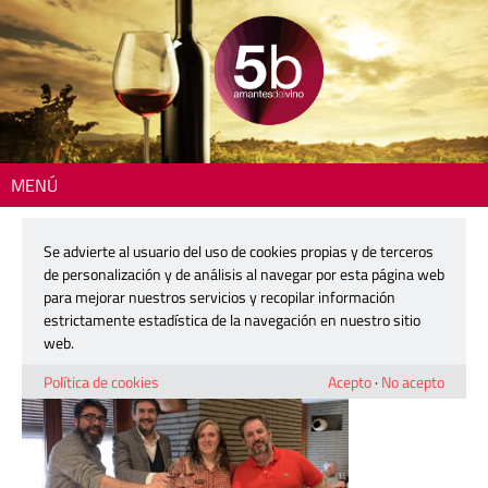
MENÚ
Inicio
> 250320-microrelatos-dop-alicante
Se advierte al usuario del uso de cookies propias y de terceros
250320-microrelatos-dop-alicante
de personalización y de análisis al navegar por esta página web
para mejorar nuestros servicios y recopilar información
estrictamente estadística de la navegación en nuestro sitio
20 marzo, 2025
web.
Política de cookies
Acepto
·
No acepto