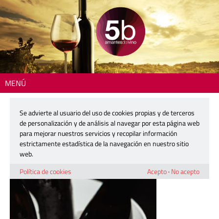
MENÚ
Inicio
> 250802-fiesta-cava-dominio-vega369
Se advierte al usuario del uso de cookies propias y de terceros
250802-fiesta-cava-dominio-
de personalización y de análisis al navegar por esta página web
vega369
para mejorar nuestros servicios y recopilar información
estrictamente estadística de la navegación en nuestro sitio
web.
6 agosto, 2025
Política de cookies
Acepto
·
No acepto