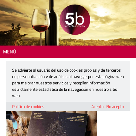
MENÚ
Inicio
> 251028-calendario-adviento-raices-ibericas-02
Se advierte al usuario del uso de cookies propias y de terceros
251028-calendario-adviento-raices-
de personalización y de análisis al navegar por esta página web
ibericas-02
para mejorar nuestros servicios y recopilar información
estrictamente estadística de la navegación en nuestro sitio
web.
28 octubre, 2025
Política de cookies
Acepto
·
No acepto