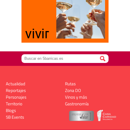
Actualidad
Rutas
Reportajes
Zona DO
Personajes
Vinos y más
Territorio
Gastronomía
Blogs
5B Events