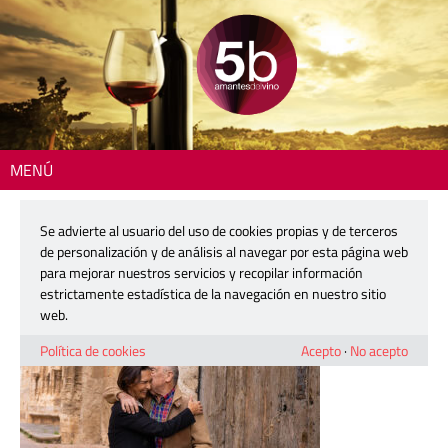
MENÚ
Inicio
> 260114-guia-pago-de-tharsys-02
Se advierte al usuario del uso de cookies propias y de terceros
260114-guia-pago-de-tharsys-02
de personalización y de análisis al navegar por esta página web
para mejorar nuestros servicios y recopilar información
estrictamente estadística de la navegación en nuestro sitio
14 enero, 2026
web.
Política de cookies
Acepto
·
No acepto