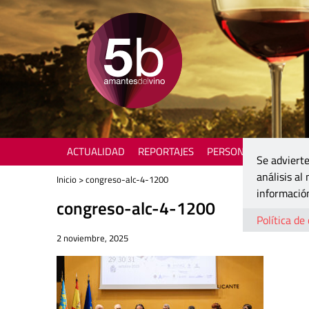
ACTUALIDAD
REPORTAJES
PERSONAJES
ENOTU
Se advierte
análisis al
Inicio
> congreso-alc-4-1200
información
congreso-alc-4-1200
Política de
2 noviembre, 2025