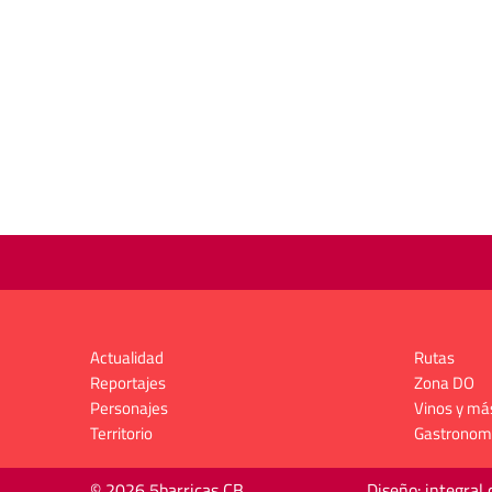
Actualidad
Rutas
Reportajes
Zona DO
Personajes
Vinos y má
Territorio
Gastronom
© 2026 5barricas CB
Diseño: integral