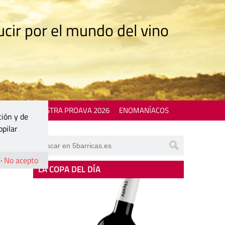
cir por el mundo del vino
 EVENTS
MOSTRA PROAVA 2026
ENOMANÍACOS
ción y de
opilar
·
No acepto
LA COPA DEL DÍA