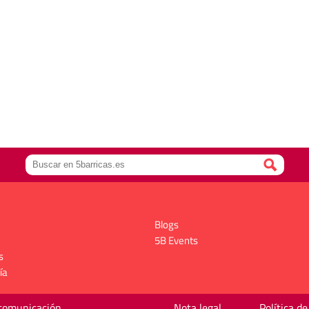
Blogs
5B Events
s
ía
 comunicación
Nota legal
Política de