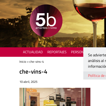
ACTUALIDAD
REPORTAJES
PERSONAJES
ENOTU
Se advierte
análisis al
Inicio
> che-vins-4
información
che-vins-4
Política de
10 abril, 2025