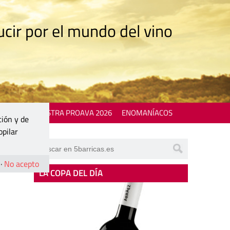
cir por el mundo del vino
 EVENTS
MOSTRA PROAVA 2026
ENOMANÍACOS
ción y de
opilar
·
No acepto
LA COPA DEL DÍA