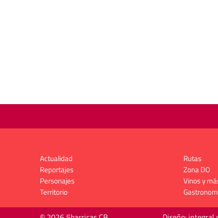
Actualidad
Rutas
Reportajes
Zona DO
Personajes
Vinos y má
Territorio
Gastronom
© 2026 5barricas CB
Diseño: integral