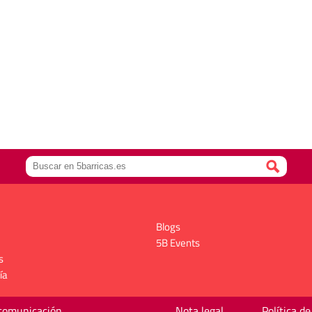
Blogs
5B Events
s
ía
 comunicación
Nota legal
Política de