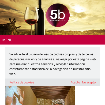
MENÚ
Inicio
> 260311-bombas-gens-vicente-gandia-03
Se advierte al usuario del uso de cookies propias y de terceros
260311-bombas-gens-vicente-
de personalización y de análisis al navegar por esta página web
gandia-03
para mejorar nuestros servicios y recopilar información
estrictamente estadística de la navegación en nuestro sitio
web.
11 marzo, 2026
Política de cookies
Acepto
·
No acepto