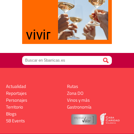
Actualidad
Rutas
Reportajes
Zona DO
Personajes
Vinos y más
Territorio
Gastronomía
Blogs
5B Events