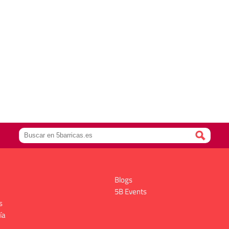
Blogs
5B Events
s
ía