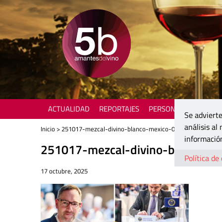
ACTUALIDAD
REPORTAJES
PERSONAJES
ENOTU
Se advierte
análisis al
Inicio
> 251017-mezcal-divino-blanco-mexico-03
información
251017-mezcal-divino-blanco-m
Política de
17 octubre, 2025