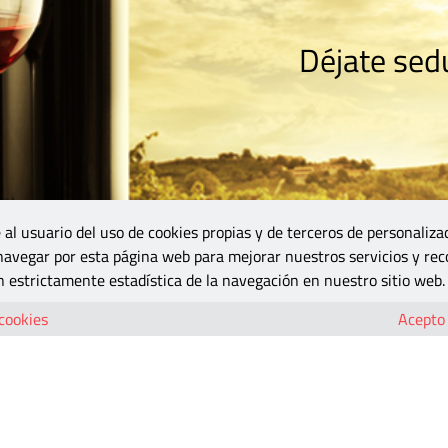
Déjate sedu
RISMO
ZONA DO
VINOS Y MÁS
GASTRONOMÍA
BLOGS
5B
 al usuario del uso de cookies propias y de terceros de personaliza
 navegar por esta página web para mejorar nuestros servicios y rec
 estrictamente estadística de la navegación en nuestro sitio web.
exico-03
 cookies
Acepto