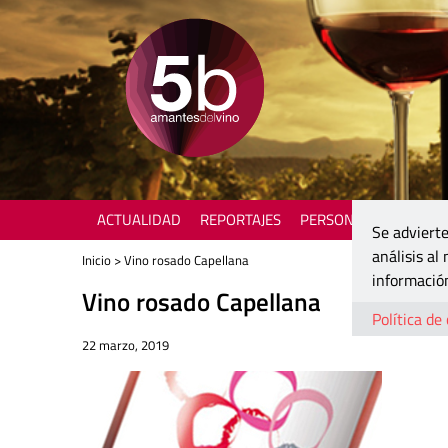
ACTUALIDAD
REPORTAJES
PERSONAJES
ENOTU
Se advierte
análisis al
Inicio
> Vino rosado Capellana
información
Vino rosado Capellana
Política de
22 marzo, 2019