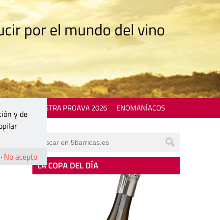
cir por el mundo del vino
 EVENTS
MOSTRA PROAVA 2026
ENOMANÍACOS
ción y de
opilar
·
No acepto
LA COPA DEL DÍA