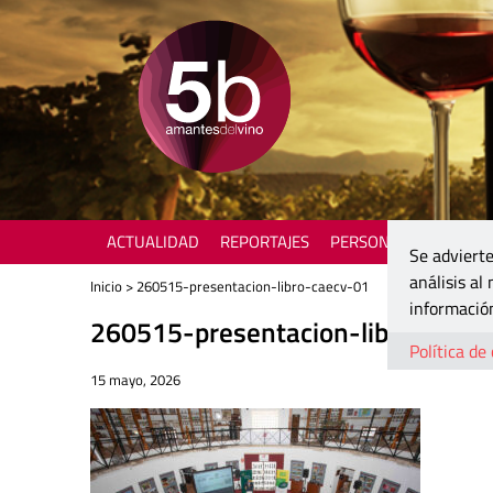
ACTUALIDAD
REPORTAJES
PERSONAJES
ENOTU
Se advierte
análisis al
Inicio
> 260515-presentacion-libro-caecv-01
información
260515-presentacion-libro-caec
Política de
15 mayo, 2026