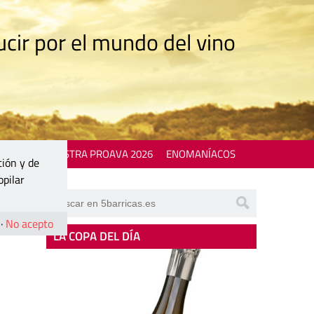
cir por el mundo del vino
 EVENTS
MOSTRA PROAVA 2026
ENOMANÍACOS
ción y de
opilar
·
No acepto
LA COPA DEL DÍA