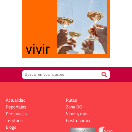
Actualidad
Rutas
Reportajes
Zona DO
Personajes
Vinos y más
Territorio
Gastronomía
Blogs