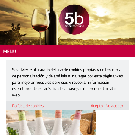
MENÚ
Inicio
> 260701-spritz-murviedro-02
Se advierte al usuario del uso de cookies propias y de terceros
260701-spritz-murviedro-02
de personalización y de análisis al navegar por esta página web
para mejorar nuestros servicios y recopilar información
estrictamente estadística de la navegación en nuestro sitio
1 julio, 2026
web.
Política de cookies
Acepto
·
No acepto