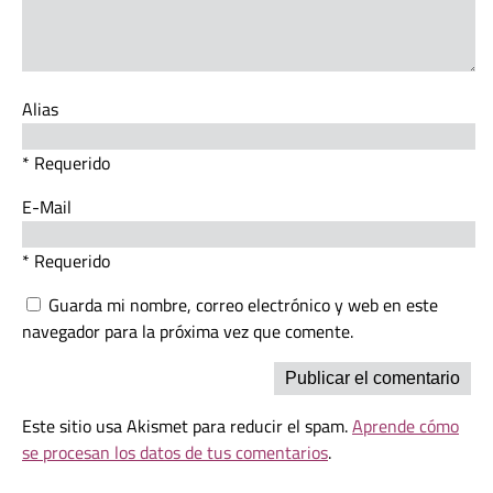
Alias
* Requerido
E-Mail
* Requerido
Guarda mi nombre, correo electrónico y web en este
navegador para la próxima vez que comente.
Este sitio usa Akismet para reducir el spam.
Aprende cómo
se procesan los datos de tus comentarios
.