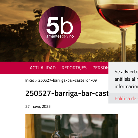
ACTUALIDAD
REPORTAJES
PERSONAJES
ENOTU
Se advierte
análisis al
Inicio
> 250527-barriga-bar-castellon-09
información
250527-barriga-bar-castellon-09
Política de
27 mayo, 2025