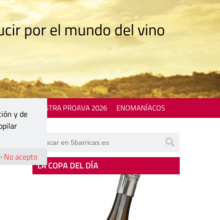
cir por el mundo del vino
 EVENTS
MOSTRA PROAVA 2026
ENOMANÍACOS
ción y de
opilar
·
No acepto
LA COPA DEL DÍA