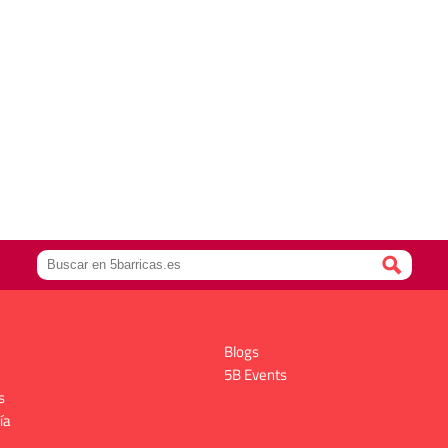
Blogs
5B Events
s
ía