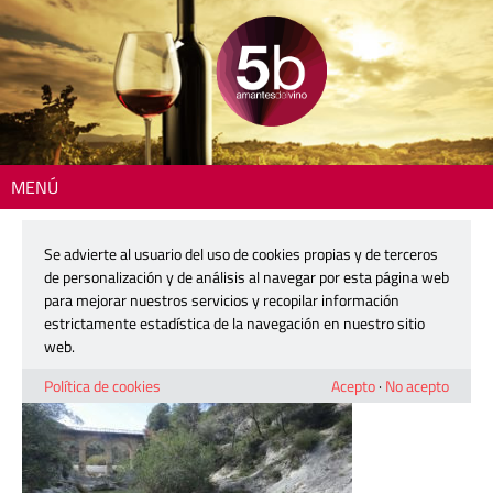
MENÚ
Inicio
> 180315-ontinyent-52-baja
Se advierte al usuario del uso de cookies propias y de terceros
180315-ontinyent-52-baja
de personalización y de análisis al navegar por esta página web
para mejorar nuestros servicios y recopilar información
estrictamente estadística de la navegación en nuestro sitio
12 abril, 2018
web.
Política de cookies
Acepto
·
No acepto