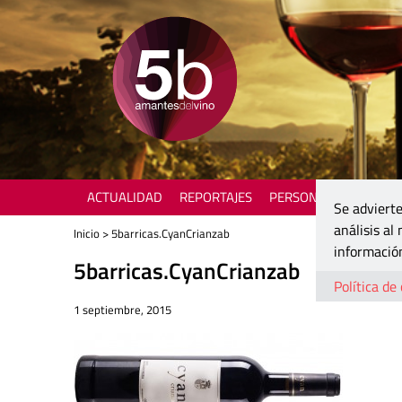
ACTUALIDAD
REPORTAJES
PERSONAJES
ENOTU
Se advierte
análisis al
Inicio
> 5barricas.CyanCrianzab
información
5barricas.CyanCrianzab
Política de
1 septiembre, 2015