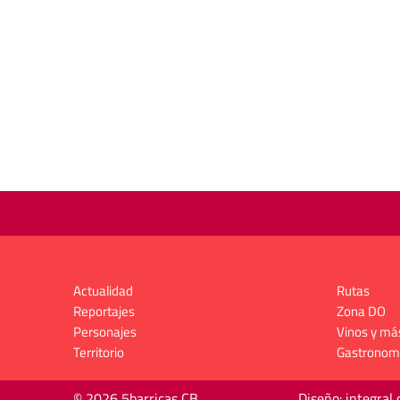
Actualidad
Rutas
Reportajes
Zona DO
Personajes
Vinos y má
Territorio
Gastronom
© 2026 5barricas CB
Diseño: integral