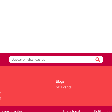
Blogs
5B Events
s
ía
 comunicación
Nota legal
Política de