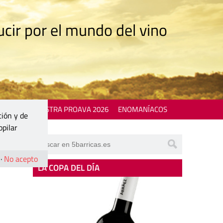
cir por el mundo del vino
 EVENTS
MOSTRA PROAVA 2026
ENOMANÍACOS
ción y de
opilar
·
No acepto
LA COPA DEL DÍA