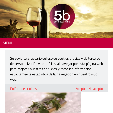
MENÚ
Inicio
> 5b-territorio-engasa-iniesta-065
Se advierte al usuario del uso de cookies propias y de terceros
5b-territorio-engasa-iniesta-065
de personalización y de análisis al navegar por esta página web
para mejorar nuestros servicios y recopilar información
estrictamente estadística de la navegación en nuestro sitio
17 noviembre, 2017
web.
Política de cookies
Acepto
·
No acepto