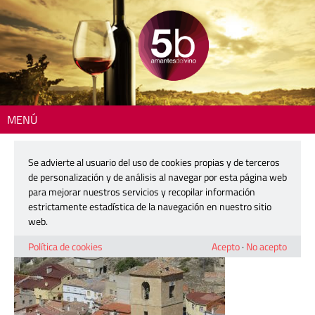
MENÚ
Inicio
> 5b-enguidanos-171021-18
Se advierte al usuario del uso de cookies propias y de terceros
5b-enguidanos-171021-18
de personalización y de análisis al navegar por esta página web
para mejorar nuestros servicios y recopilar información
estrictamente estadística de la navegación en nuestro sitio
21 octubre, 2017
web.
Política de cookies
Acepto
·
No acepto