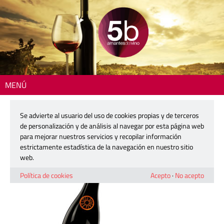
MENÚ
Inicio
> 2602-loalto-bobal-det
Se advierte al usuario del uso de cookies propias y de terceros
2602-loalto-bobal-det
de personalización y de análisis al navegar por esta página web
para mejorar nuestros servicios y recopilar información
estrictamente estadística de la navegación en nuestro sitio
8 enero, 2026
web.
Política de cookies
Acepto
·
No acepto