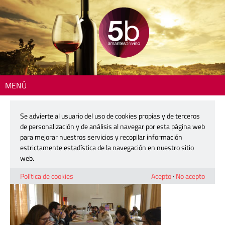
MENÚ
Inicio
> 251022-fedenot_FMM3989
Se advierte al usuario del uso de cookies propias y de terceros
251022-fedenot_FMM3989
de personalización y de análisis al navegar por esta página web
para mejorar nuestros servicios y recopilar información
estrictamente estadística de la navegación en nuestro sitio
22 octubre, 2025
web.
Política de cookies
Acepto
·
No acepto