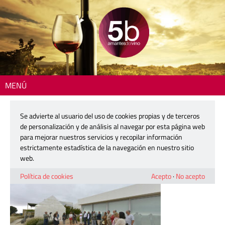
MENÚ
Inicio
> 251022-fedenot_FMM3904
Se advierte al usuario del uso de cookies propias y de terceros
251022-fedenot_FMM3904
de personalización y de análisis al navegar por esta página web
para mejorar nuestros servicios y recopilar información
estrictamente estadística de la navegación en nuestro sitio
22 octubre, 2025
web.
Política de cookies
Acepto
·
No acepto