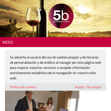
MENÚ
Inicio
> 251022-fedenot_FMM3893
Se advierte al usuario del uso de cookies propias y de terceros
251022-fedenot_FMM3893
de personalización y de análisis al navegar por esta página web
para mejorar nuestros servicios y recopilar información
estrictamente estadística de la navegación en nuestro sitio
22 octubre, 2025
web.
Política de cookies
Acepto
·
No acepto