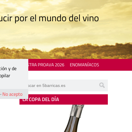
cir por el mundo del vino
 EVENTS
MOSTRA PROAVA 2026
ENOMANÍACOS
ción y de
opilar
·
No acepto
LA COPA DEL DÍA