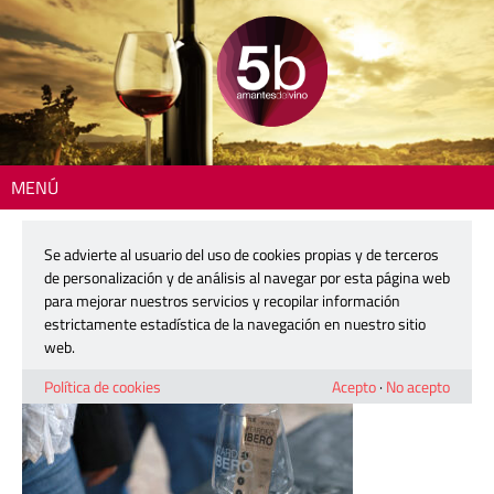
MENÚ
Inicio
> 251018-kelin-_MG_9152
Se advierte al usuario del uso de cookies propias y de terceros
251018-kelin-_MG_9152
de personalización y de análisis al navegar por esta página web
para mejorar nuestros servicios y recopilar información
estrictamente estadística de la navegación en nuestro sitio
18 noviembre, 2025
web.
Política de cookies
Acepto
·
No acepto