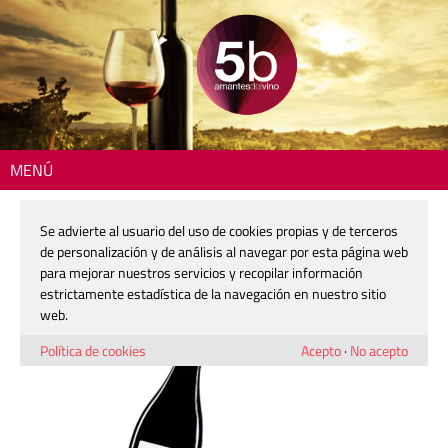
MENÚ
Inicio
> 2510-viento-sobre-la-piel-det
Se advierte al usuario del uso de cookies propias y de terceros
2510-viento-sobre-la-piel-det
de personalización y de análisis al navegar por esta página web
para mejorar nuestros servicios y recopilar información
estrictamente estadística de la navegación en nuestro sitio
13 octubre, 2025
web.
Política de cookies
Acepto
·
No acepto