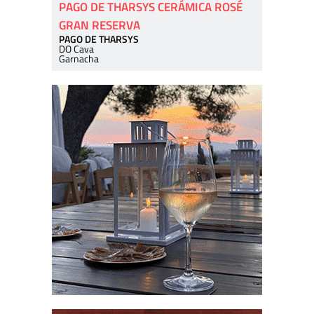
PAGO DE THARSYS CERÁMICA ROSÉ
GRAN RESERVA
PAGO DE THARSYS
DO Cava
Garnacha