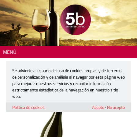
MENÚ
Inicio
> 2506-blanc-de-trilogia-det
Se advierte al usuario del uso de cookies propias y de terceros
2506-blanc-de-trilogia-det
de personalización y de análisis al navegar por esta página web
para mejorar nuestros servicios y recopilar información
estrictamente estadística de la navegación en nuestro sitio
21 mayo, 2025
web.
Política de cookies
Acepto
·
No acepto