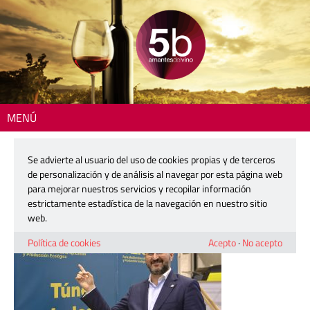
MENÚ
Inicio
> 230322-terra-eco-08b
Se advierte al usuario del uso de cookies propias y de terceros
230322-terra-eco-08b
de personalización y de análisis al navegar por esta página web
para mejorar nuestros servicios y recopilar información
estrictamente estadística de la navegación en nuestro sitio
22 marzo, 2023
web.
Política de cookies
Acepto
·
No acepto