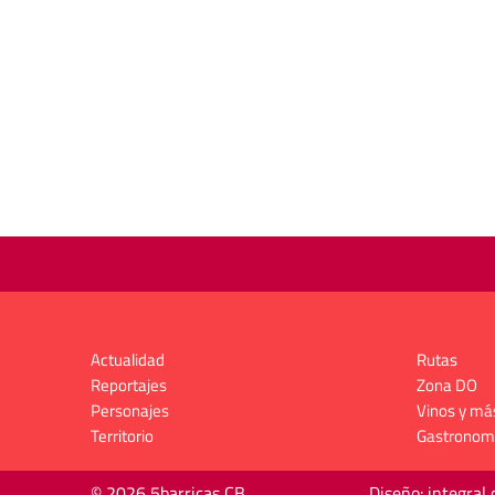
Actualidad
Rutas
Reportajes
Zona DO
Personajes
Vinos y má
Territorio
Gastronom
© 2026 5barricas CB
Diseño: integral