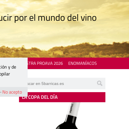
cir por el mundo del vino
 EVENTS
MOSTRA PROAVA 2026
ENOMANÍACOS
ción y de
opilar
·
No acepto
LA COPA DEL DÍA