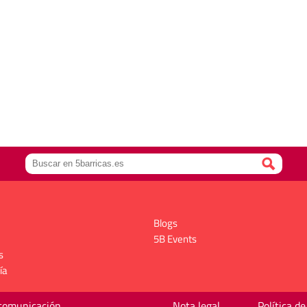
Blogs
5B Events
s
ía
 comunicación
Nota legal
Política de