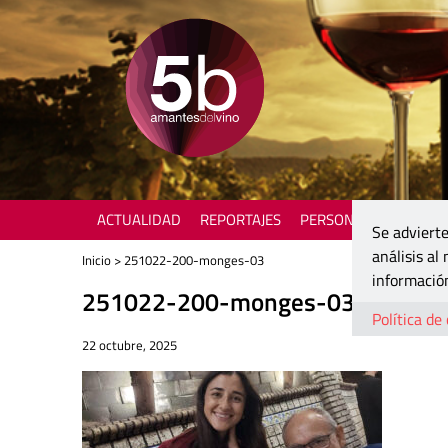
ACTUALIDAD
REPORTAJES
PERSONAJES
ENOTU
Se advierte
análisis al
Inicio
> 251022-200-monges-03
información
251022-200-monges-03
Política de
22 octubre, 2025