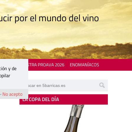
cir por el mundo del vino
 EVENTS
MOSTRA PROAVA 2026
ENOMANÍACOS
ción y de
opilar
·
No acepto
LA COPA DEL DÍA