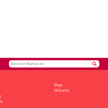
Blogs
5B Events
s
ía