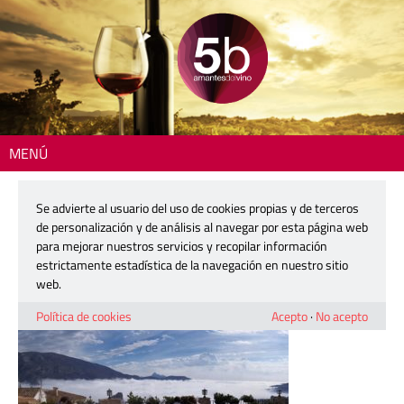
MENÚ
Inicio
> Captura de pantalla 2019-02-20 a las 19_Fotor
Se advierte al usuario del uso de cookies propias y de terceros
Captura de pantalla 2019-02-20 a las
de personalización y de análisis al navegar por esta página web
19_Fotor
para mejorar nuestros servicios y recopilar información
estrictamente estadística de la navegación en nuestro sitio
web.
20 febrero, 2019
Política de cookies
Acepto
·
No acepto