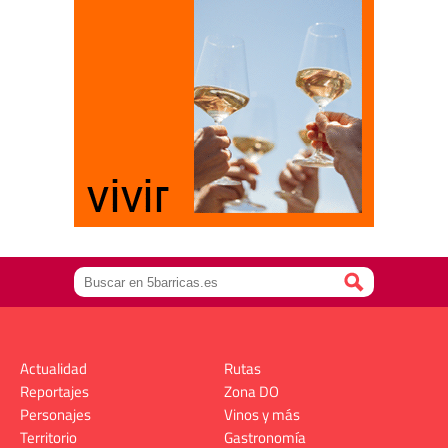
Actualidad
Rutas
Reportajes
Zona DO
Personajes
Vinos y más
Territorio
Gastronomía