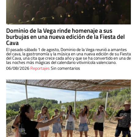
Dominio de la Vega rinde homenaje a sus
burbujas en una nueva edición de la Fiesta del
Cava
El pasado sábado 1 de agosto, Dominio de la Vega reunió a amantes
del cava, la gastronomía y la música en una nueva edición de su Fiesta
del Cava, una cita que crece cada año y que se ha convertido en una de
las noches más mágicas del calendario vitivinícola valenciano.
06/08/2026
Reportajes
Sin comentarios