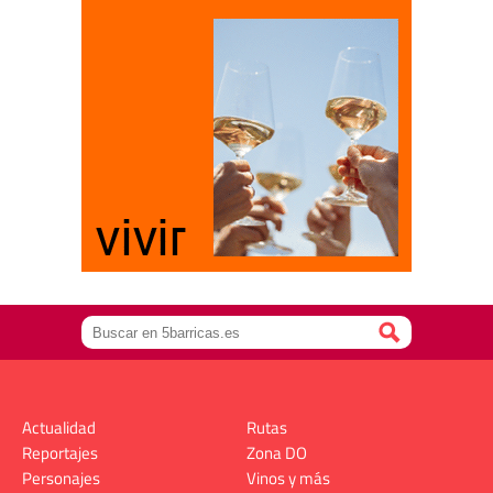
Actualidad
Rutas
Reportajes
Zona DO
Personajes
Vinos y más