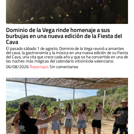
Dominio de la Vega rinde homenaje a sus
burbujas en una nueva edición de la Fiesta del
Cava
El pasado sábado 1 de agosto, Dominio de la Vega reunió a amantes
del cava, la gastronomía y la música en una nueva edición de su Fiesta
del Cava, una cita que crece cada año y que se ha convertido en una de
las noches más mágicas del calendario vitivinícola valenciano.
06/08/2026
Reportajes
Sin comentarios