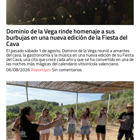
Dominio de la Vega rinde homenaje a sus
burbujas en una nueva edición de la Fiesta del
Cava
El pasado sábado 1 de agosto, Dominio de la Vega reunió a amantes
del cava, la gastronomía y la música en una nueva edición de su Fiesta
del Cava, una cita que crece cada año y que se ha convertido en una de
las noches más mágicas del calendario vitivinícola valenciano.
06/08/2026
Reportajes
Sin comentarios