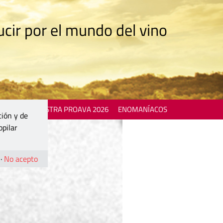
cir por el mundo del vino
 EVENTS
MOSTRA PROAVA 2026
ENOMANÍACOS
ción y de
opilar
·
No acepto