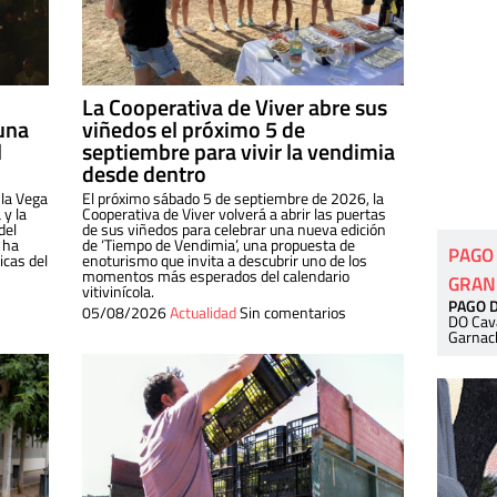
La Cooperativa de Viver abre sus
una
viñedos el próximo 5 de
l
septiembre para vivir la vendimia
desde dentro
 la Vega
El próximo sábado 5 de septiembre de 2026, la
 y la
Cooperativa de Viver volverá a abrir las puertas
del
de sus viñedos para celebrar una nueva edición
 ha
de ‘Tiempo de Vendimia’, una propuesta de
PAGO
cas del
enoturismo que invita a descubrir uno de los
momentos más esperados del calendario
GRAN
vitivinícola.
PAGO 
05/08/2026
Actualidad
Sin comentarios
DO Cav
Garnac