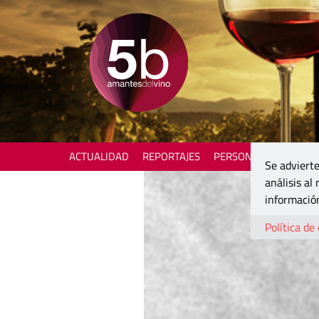
ACTUALIDAD
REPORTAJES
PERSONAJES
ENOTU
Se advierte
análisis al
información
Política de