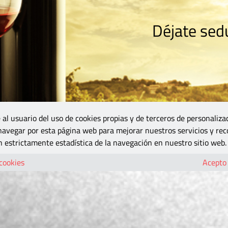
Déjate sedu
RISMO
ZONA DO
VINOS Y MÁS
GASTRONOMÍA
BLOGS
5B
 al usuario del uso de cookies propias y de terceros de personaliza
 navegar por esta página web para mejorar nuestros servicios y rec
 estrictamente estadística de la navegación en nuestro sitio web.
 cookies
Acepto