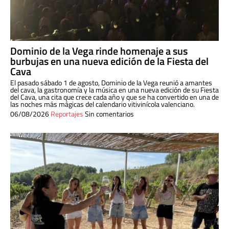
Dominio de la Vega rinde homenaje a sus
burbujas en una nueva edición de la Fiesta del
Cava
El pasado sábado 1 de agosto, Dominio de la Vega reunió a amantes
del cava, la gastronomía y la música en una nueva edición de su Fiesta
del Cava, una cita que crece cada año y que se ha convertido en una de
las noches más mágicas del calendario vitivinícola valenciano.
06/08/2026
Reportajes
Sin comentarios