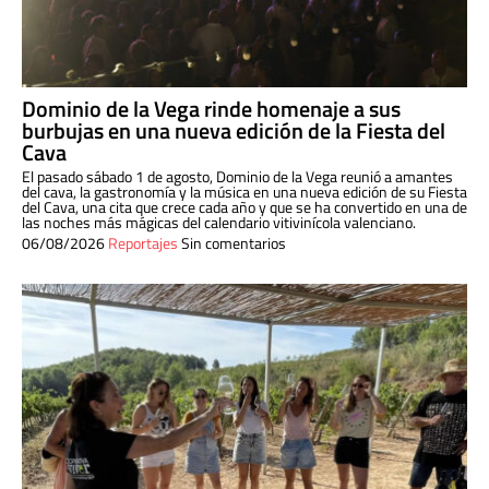
Dominio de la Vega rinde homenaje a sus
burbujas en una nueva edición de la Fiesta del
Cava
El pasado sábado 1 de agosto, Dominio de la Vega reunió a amantes
del cava, la gastronomía y la música en una nueva edición de su Fiesta
del Cava, una cita que crece cada año y que se ha convertido en una de
las noches más mágicas del calendario vitivinícola valenciano.
06/08/2026
Reportajes
Sin comentarios