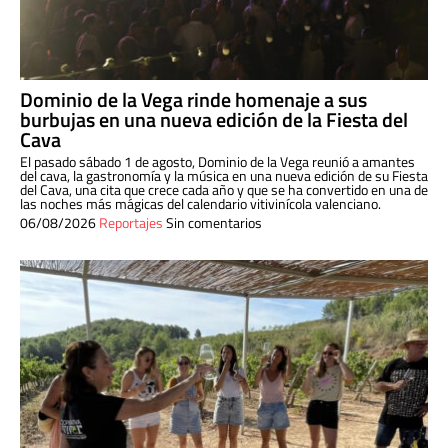
Dominio de la Vega rinde homenaje a sus
burbujas en una nueva edición de la Fiesta del
Cava
El pasado sábado 1 de agosto, Dominio de la Vega reunió a amantes
del cava, la gastronomía y la música en una nueva edición de su Fiesta
del Cava, una cita que crece cada año y que se ha convertido en una de
las noches más mágicas del calendario vitivinícola valenciano.
06/08/2026
Reportajes
Sin comentarios