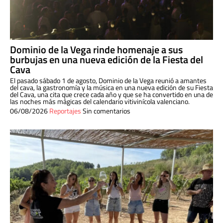
Dominio de la Vega rinde homenaje a sus
burbujas en una nueva edición de la Fiesta del
Cava
El pasado sábado 1 de agosto, Dominio de la Vega reunió a amantes
del cava, la gastronomía y la música en una nueva edición de su Fiesta
del Cava, una cita que crece cada año y que se ha convertido en una de
las noches más mágicas del calendario vitivinícola valenciano.
06/08/2026
Reportajes
Sin comentarios