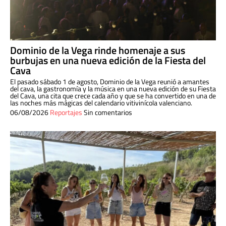
Dominio de la Vega rinde homenaje a sus
burbujas en una nueva edición de la Fiesta del
Cava
El pasado sábado 1 de agosto, Dominio de la Vega reunió a amantes
del cava, la gastronomía y la música en una nueva edición de su Fiesta
del Cava, una cita que crece cada año y que se ha convertido en una de
las noches más mágicas del calendario vitivinícola valenciano.
06/08/2026
Reportajes
Sin comentarios