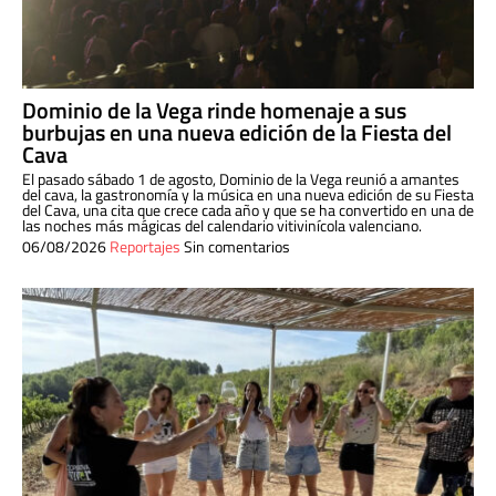
Dominio de la Vega rinde homenaje a sus
burbujas en una nueva edición de la Fiesta del
Cava
El pasado sábado 1 de agosto, Dominio de la Vega reunió a amantes
del cava, la gastronomía y la música en una nueva edición de su Fiesta
del Cava, una cita que crece cada año y que se ha convertido en una de
las noches más mágicas del calendario vitivinícola valenciano.
06/08/2026
Reportajes
Sin comentarios